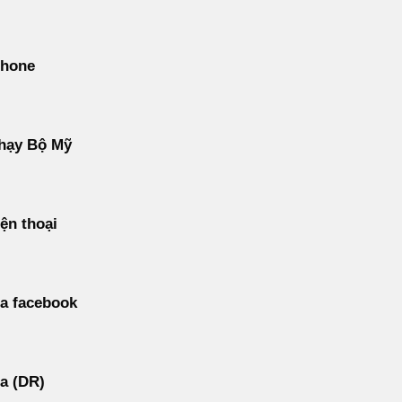
phone
hạy Bộ Mỹ
ện thoại
a facebook
a (DR)