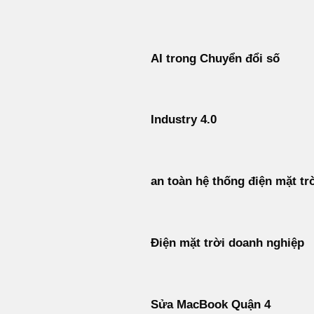
Bỏ
qua
nội
AI trong Chuyển đổi số
dung
Industry 4.0
an toàn hệ thống điện mặt tr
Điện mặt trời doanh nghiệp
Sửa MacBook Quận 4