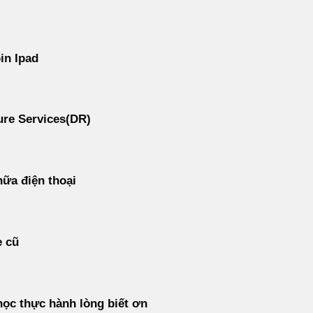
in Ipad
re Services(DR)
ữa điện thoại
e cũ
ọc thực hành lòng biết ơn