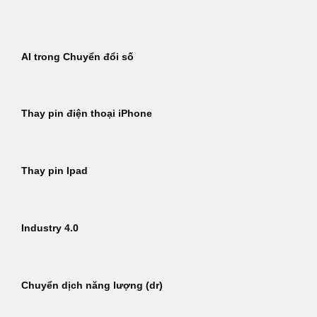
Bỏ
qua
nội
AI trong Chuyển đổi số
dung
Thay pin điện thoại iPhone
Thay pin Ipad
Industry 4.0
Chuyển dịch năng lượng (dr)