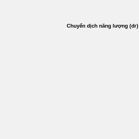
Bỏ
qua
nội
Chuyển dịch năng lượng (dr)
dung