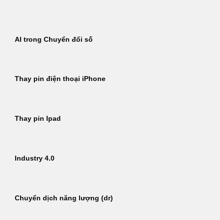
Bỏ
qua
nội
AI trong Chuyển đổi số
dung
Thay pin điện thoại iPhone
Thay pin Ipad
Industry 4.0
Chuyển dịch năng lượng (dr)