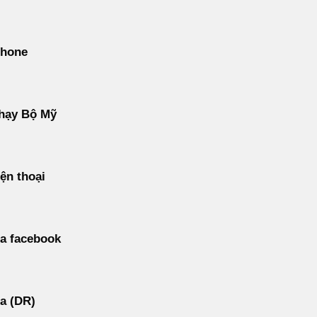
phone
hạy Bộ Mỹ
ện thoại
a facebook
a (DR)