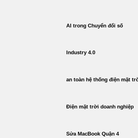
Bỏ
qua
nội
AI trong Chuyển đổi số
dung
Industry 4.0
an toàn hệ thống điện mặt tr
Điện mặt trời doanh nghiệp
Sửa MacBook Quận 4