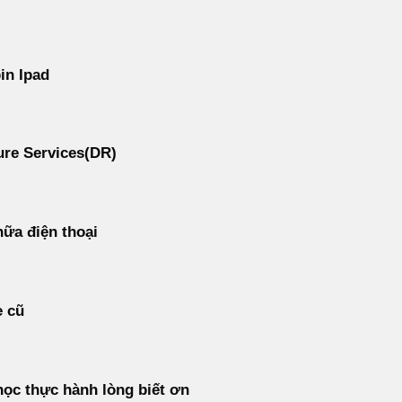
in Ipad
re Services(DR)
ữa điện thoại
e cũ
ọc thực hành lòng biết ơn