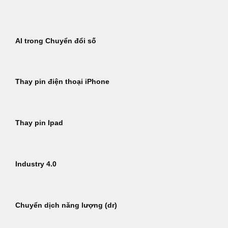
Bỏ
qua
nội
AI trong Chuyển đổi số
dung
Thay pin điện thoại iPhone
Thay pin Ipad
Industry 4.0
Chuyển dịch năng lượng (dr)