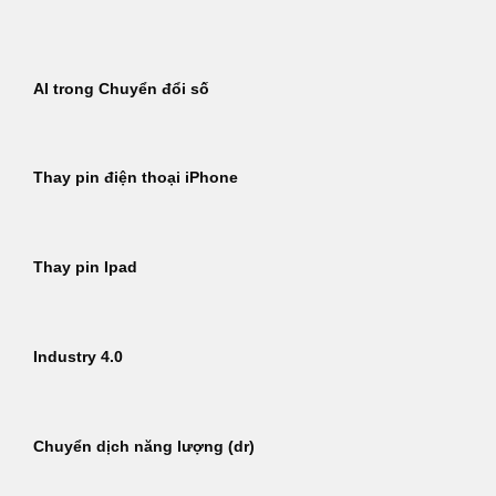
Bỏ
qua
nội
AI trong Chuyển đổi số
dung
Thay pin điện thoại iPhone
Thay pin Ipad
Industry 4.0
Chuyển dịch năng lượng (dr)