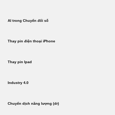
Bỏ
qua
nội
AI trong Chuyển đổi số
dung
Thay pin điện thoại iPhone
Thay pin Ipad
Industry 4.0
Chuyển dịch năng lượng (dr)