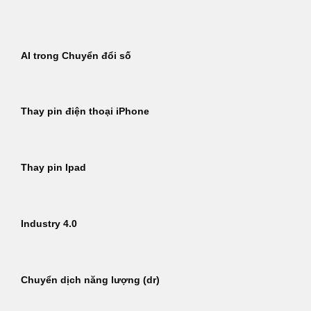
Bỏ
qua
nội
AI trong Chuyển đổi số
dung
Thay pin điện thoại iPhone
Thay pin Ipad
Industry 4.0
Chuyển dịch năng lượng (dr)