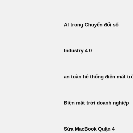
Bỏ
qua
nội
AI trong Chuyển đổi số
dung
Industry 4.0
an toàn hệ thống điện mặt tr
Điện mặt trời doanh nghiệp
Sửa MacBook Quận 4