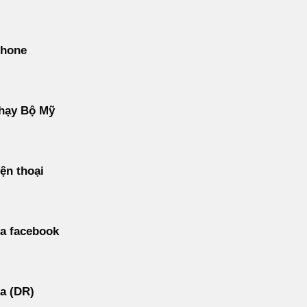
phone
hạy Bộ Mỹ
ện thoại
a facebook
a (DR)