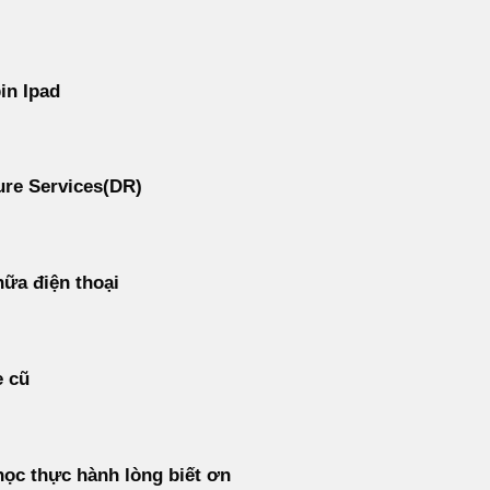
in Ipad
re Services(DR)
ữa điện thoại
e cũ
ọc thực hành lòng biết ơn